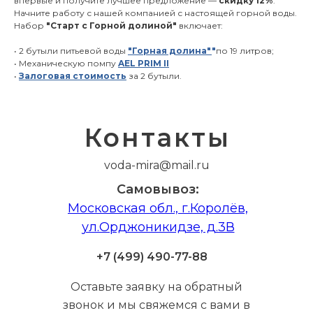
впервые и получите лучшее предложение —
скидку 12%
.
Начните работу с нашей компанией с настоящей горной воды.
воз:
Московская обл., г.Королёв,
ул.Орджоникид
Набор
"Старт с Горной долиной"
включает:
• 2 бутыли питьевой воды
"Горная долина"
"
по 19 литров;
• Механическую помпу
AEL PRIM II
•
Залоговая стоимость
за 2 бутыли.
Контакты
voda-mira@mail.ru
Самовывоз:
Московская обл., г.Королёв,
ул.Орджоникидзе, д.3В
+7 (499) 490-77-88
Оставьте заявку на обратный
звонок и мы свяжемся с вами в