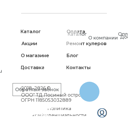
Каталог
Оплата
Каталог
Опл
До
О компании
Акции
Ремонт кулеров
О магазине
Блог
Доставка
Контакты
u
2018–2026 ©
Обратный звонок
ООО" ТД Лосиный остров"
ОГРН 1185053032889
Политика
конфиденциальности