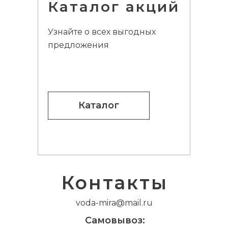
Каталог акций
Узнайте о всех выгодных
предложения
воз:
Московская обл., г.Королёв,
ул.Орджоникид
Каталог
Контакты
voda-mira@mail.ru
Самовывоз: