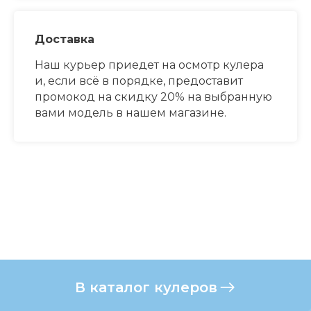
Доставка
Наш курьер приедет на осмотр кулера
и, если всё в порядке, предоставит
промокод на скидку 20% на выбранную
вами модель в нашем магазине.
В каталог кулеров
воз:
Московская обл., г.Королёв,
ул.Орджоникид