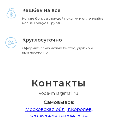
Кешбек на все
Копите бонусы с каждой покупки и оплачивайте
новые 1 бонус = 1 рубль
воз:
Московская обл., г.Королёв,
ул.Орджоникид
Круглосуточно
Оформить заказ можно быстро, удобно и
круглосуточно
Контакты
voda-mira@mail.ru
Самовывоз:
Московская обл., г.Королёв,
ул.Орджоникидзе, д.3В