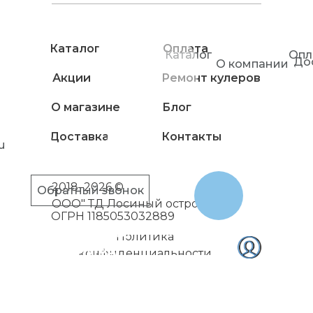
Каталог
Оплата
Каталог
Опл
До
О компании
Акции
Ремонт кулеров
О магазине
Блог
Доставка
Контакты
u
2018–2026 ©
Обратный звонок
ООО" ТД Лосиный остров"
ОГРН 1185053032889
Политика
конфиденциальности