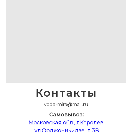
воз:
Московская обл., г.Королёв,
ул.Орджоникид
Контакты
voda-mira@mail.ru
Самовывоз:
Московская обл., г.Королёв,
ул.Орджоникидзе, д.3В